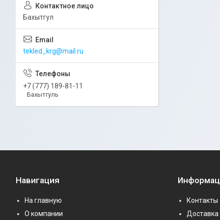
Бахытгул
tekled_krg@mail.ru
+7 (777) 189-81-11
Бахытгуль
Навигация
Информац
На главную
Контакты
О компании
Доставка 