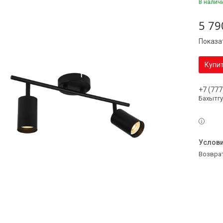
В налич
5 79
Показа
Купи
+7 (777
Бахытг
возвра