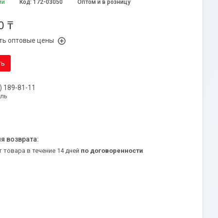
ии
Код:
172-03050
Оптом и в розницу
0 ₸
ть оптовые цены
ть
) 189-81-11
уль
т товара в течение 14 дней
по договоренности