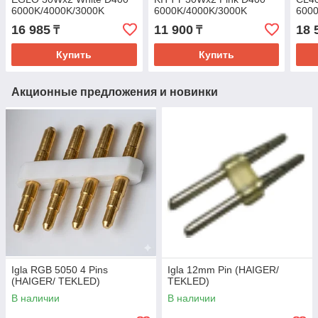
6000K/4000K/3000K
6000K/4000K/3000K
600
30Wx2
16 985
11 900
18 
₸
₸
Купить
Купить
Акционные предложения и новинки
Igla RGB 5050 4 Pins
Igla 12mm Pin (HAIGER/
(HAIGER/ TEKLED)
TEKLED)
В наличии
В наличии