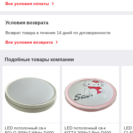
Все условия оплаты
Условия возврата
Возврат товара в течение 14 дней по договоренности
Все условия возврата
Подобные товары компании
LED потолочный св-к
LED потолочный св-к
LED 
EGLO 30Wx2 White D400
KITTY 30Wx2 Pink D400
CL40