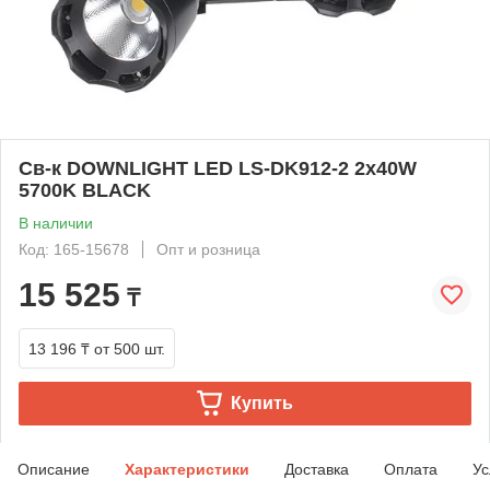
Св-к DOWNLIGHT LED LS-DK912-2 2x40W
5700K BLACK
В наличии
Код: 165-15678
Опт и розница
15 525
₸
13 196 ₸
от 500 шт.
Купить
Описание
Характеристики
Доставка
Оплата
Ус