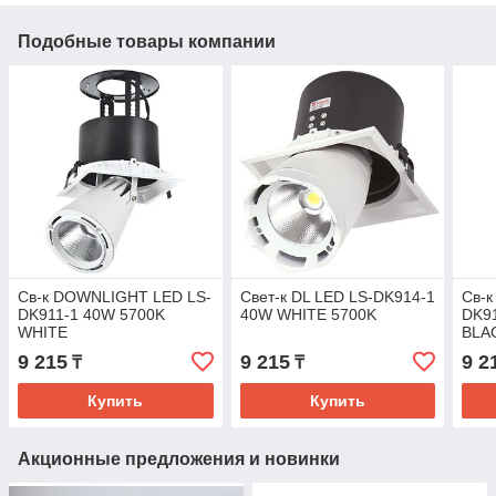
Подобные товары компании
Св-к DOWNLIGHT LED LS-
Свет-к DL LED LS-DK914-1
Св-
DK911-1 40W 5700K
40W WHITE 5700K
DK9
WHITE
BLA
9 215
9 215
9 2
₸
₸
Купить
Купить
Акционные предложения и новинки