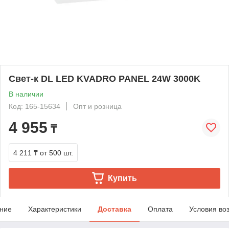
Свет-к DL LED KVADRO PANEL 24W 3000K
В наличии
Код: 165-15634
Опт и розница
4 955
₸
4 211 ₸
от 500 шт.
Купить
ние
Характеристики
Доставка
Оплата
Условия во