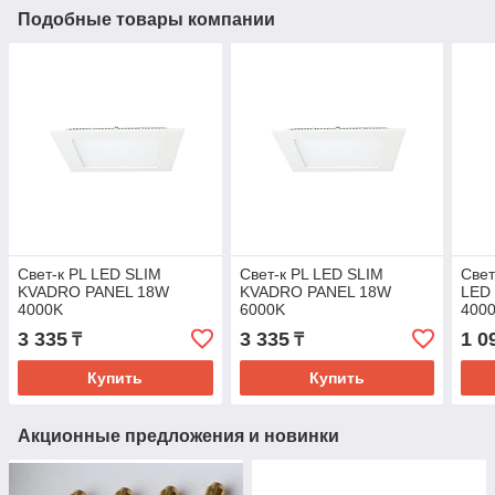
Подобные товары компании
Свет-к PL LED SLIM
Свет-к PL LED SLIM
Свет
KVADRO PANEL 18W
KVADRO PANEL 18W
LED
4000K
6000K
400
3 335
3 335
1 0
₸
₸
Купить
Купить
Акционные предложения и новинки