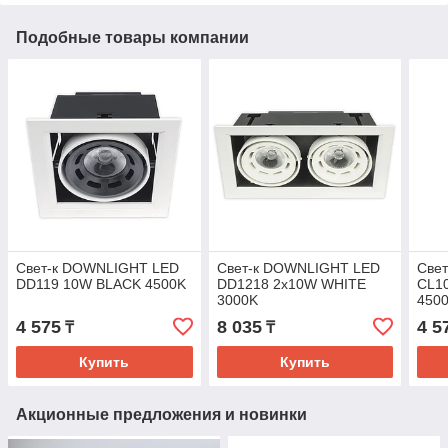
Подобные товары компании
Свет-к DOWNLIGHT LED
Свет-к DOWNLIGHT LED
Све
DD119 10W BLACK 4500K
DD1218 2х10W WHITE
CL1
3000K
450
4 575
8 035
4 5
₸
₸
Купить
Купить
Акционные предложения и новинки