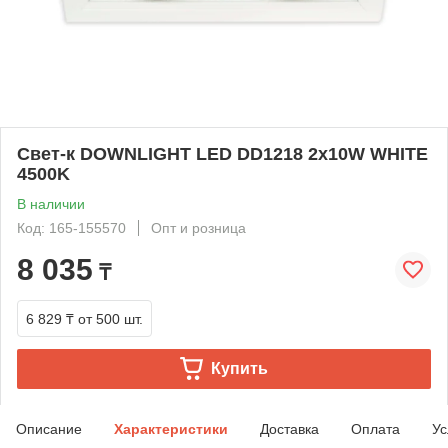
Свет-к DOWNLIGHT LED DD1218 2х10W WHITE
4500K
В наличии
Код: 165-155570
Опт и розница
8 035
₸
6 829 ₸
от 500 шт.
Купить
Описание
Характеристики
Доставка
Оплата
Ус