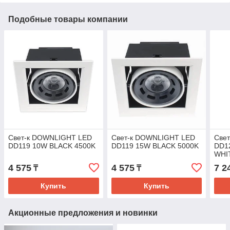
Подобные товары компании
Свет-к DOWNLIGHT LED
Свет-к DOWNLIGHT LED
Све
DD119 10W BLACK 4500K
DD119 15W BLACK 5000K
DD1
WHI
4 575
4 575
7 2
₸
₸
Купить
Купить
Акционные предложения и новинки