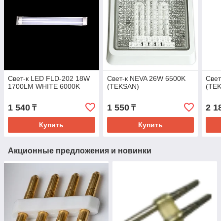
Свет-к LED FLD-202 18W
Свет-к NEVA 26W 6500K
Свет
1700LM WHITE 6000K
(TEKSAN)
(TE
1 540
1 550
2 1
₸
₸
Купить
Купить
Акционные предложения и новинки