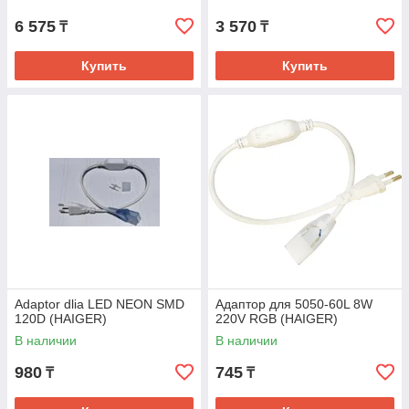
6 575
3 570
₸
₸
Купить
Купить
Adaptor dlia LED NEON SMD
Адаптор для 5050-60L 8W
120D (HAIGER)
220V RGB (HAIGER)
В наличии
В наличии
980
745
₸
₸