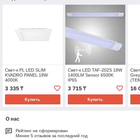
Свет-к PL LED SLIM
Свет-к LED TAF-202S 18W
Свет
KVADRO PANEL 18W
1400LM Sensor 6500K
Grey
4000K
IP65
(TE
3 335
3 715
16 
₸
₸
Купить
Купить
О нас
Рейтинг не сформирован
Менее 5 отзывов за последний год