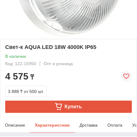
Свет-к AQUA LED 18W 4000K IP65
В наличии
Код: 122-15950
Опт и розница
4 575
₸
3 888 ₸
от 500 шт.
Купить
Описание
Характеристики
Доставка
Оплата
Ус