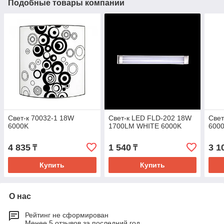
Подобные товары компании
Свет-к 70032-1 18W
Свет-к LED FLD-202 18W
Свет
6000K
1700LM WHITE 6000K
600
4 835
1 540
3 1
₸
₸
Купить
Купить
О нас
Рейтинг не сформирован
Менее 5 отзывов за последний год