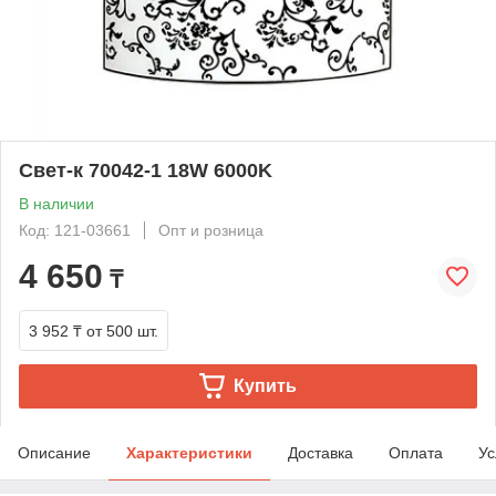
Свет-к 70042-1 18W 6000K
В наличии
Код: 121-03661
Опт и розница
4 650
₸
3 952 ₸
от 500 шт.
Купить
Описание
Характеристики
Доставка
Оплата
Ус