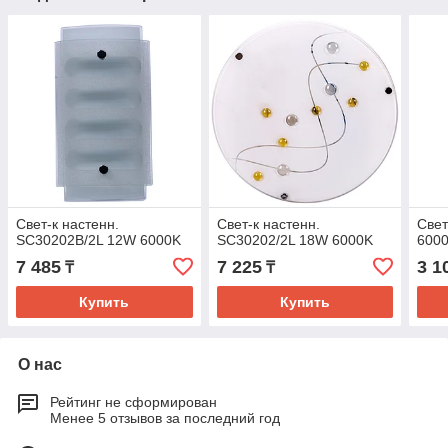
Свет-к настенн.
Свет-к настенн.
Свет
SC30202B/2L 12W 6000K
SC30202/2L 18W 6000K
600
7 485
7 225
3 1
₸
₸
Купить
Купить
О нас
Рейтинг не сформирован
Менее 5 отзывов за последний год