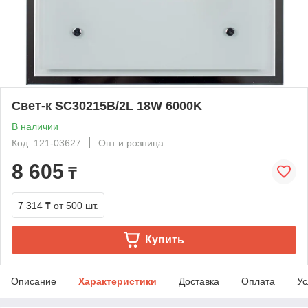
Свет-к SC30215B/2L 18W 6000K
В наличии
Код: 121-03627
Опт и розница
8 605
₸
7 314 ₸
от 500 шт.
Купить
Описание
Характеристики
Доставка
Оплата
Ус