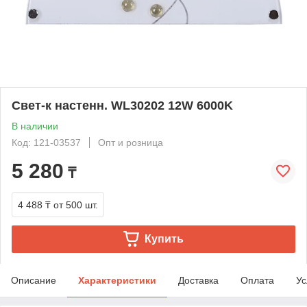
Свет-к настенн. WL30202 12W 6000K
В наличии
Код: 121-03537
Опт и розница
5 280
₸
4 488 ₸
от 500 шт.
Купить
Описание
Характеристики
Доставка
Оплата
Ус