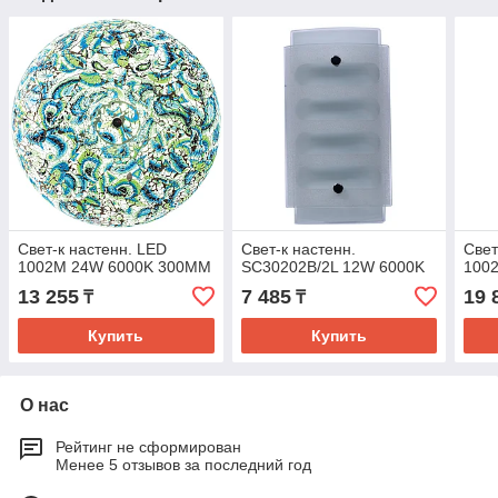
Свет-к настенн. LED
Свет-к настенн.
Свет
1002M 24W 6000K 300MM
SC30202B/2L 12W 6000K
100
13 255
7 485
19 
₸
₸
Купить
Купить
О нас
Рейтинг не сформирован
Менее 5 отзывов за последний год