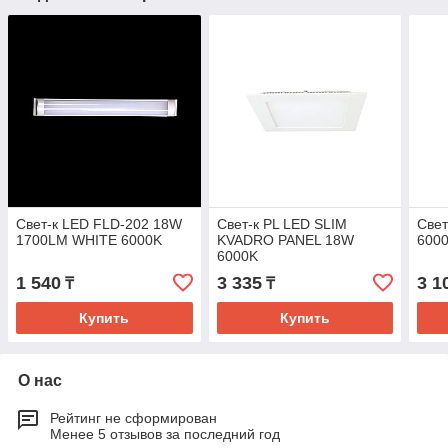
Свет-к LED FLD-202 18W
Свет-к PL LED SLIM
Свет
1700LM WHITE 6000K
KVADRO PANEL 18W
600
6000K
1 540
3 335
3 1
₸
₸
Купить
Купить
О нас
Рейтинг не сформирован
Менее 5 отзывов за последний год