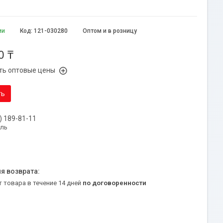
ии
Код:
121-030280
Оптом и в розницу
0 ₸
ть оптовые цены
ть
) 189-81-11
уль
т товара в течение 14 дней
по договоренности