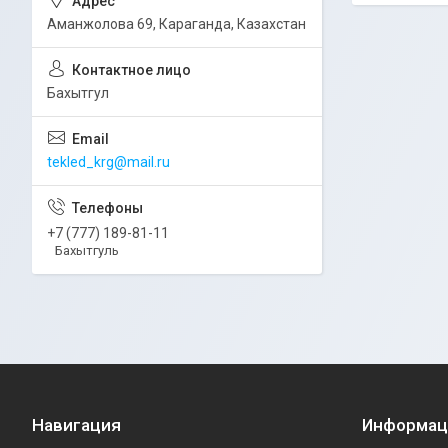
Аманжолова 69, Караганда, Казахстан
Бахытгул
tekled_krg@mail.ru
+7 (777) 189-81-11
Бахытгуль
Навигация
Информац