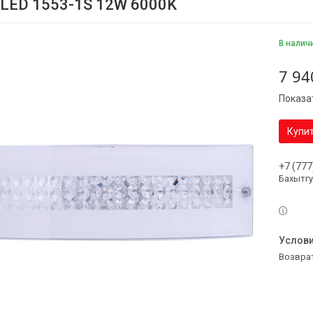
 LED 1553-1S 12W 6000K
В налич
7 94
Показа
Купи
+7 (777
Бахытг
возвра