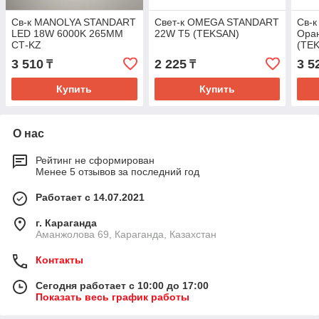
Св-к MANOLYA STANDART
Свет-к OMEGA STANDART
Св-
LED 18W 6000K 265MM
22W T5 (TEKSAN)
Ора
СТ-KZ
(TEK
3 510
2 225
3 5
₸
₸
Купить
Купить
О нас
Рейтинг не сформирован
Менее 5 отзывов за последний год
Работает с 14.07.2021
г. Караганда
Аманжолова 69, Караганда, Казахстан
Контакты
Сегодня работает с 10:00 до 17:00
Показать весь график работы