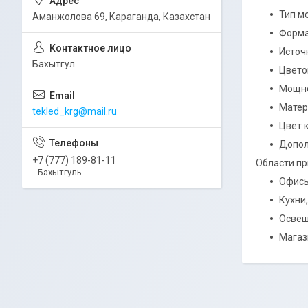
Тип м
Аманжолова 69, Караганда, Казахстан
Форма
Источ
Бахытгул
Цвето
Мощнос
Матер
tekled_krg@mail.ru
Цвет 
Допол
+7 (777) 189-81-11
Области пр
Бахытгуль
Офисы
Кухни
Освещ
Магаз