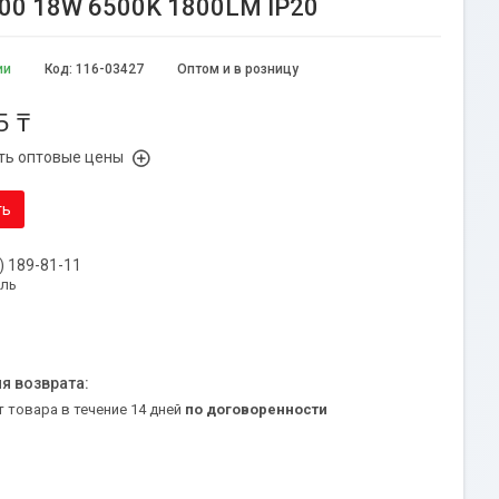
200 18W 6500K 1800LM IP20
ии
Код:
116-03427
Оптом и в розницу
5 ₸
ть оптовые цены
ть
) 189-81-11
уль
т товара в течение 14 дней
по договоренности