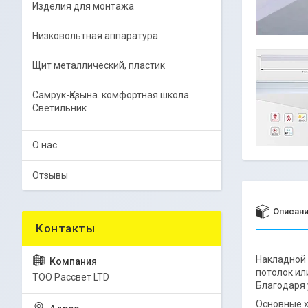
Изделия для монтажа
Низковольтная аппаратура
Щит металлический, пластик
Самрук-Қазына. комфортная школа
Светильник
О нас
Отзывы
Описан
Накладной 
потолок ил
ТОО Рассвет LTD
Благодаря 
Основные х