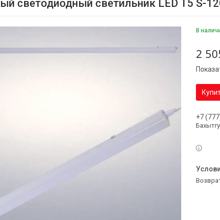
ый светодиодный светильник LED T5 S-1
В налич
2 50
Показа
Купи
+7 (777
Бахытг
возвра