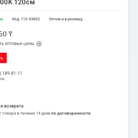
000K 120см
ии
Код:
114-03002
Оптом и в розницу
50 ₸
ть оптовые цены
ть
) 189-81-11
уль
т товара в течение 14 дней
по договоренности