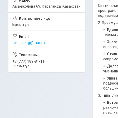
Светильник
Аманжолова 69, Караганда, Казахстан
пространст
подвесными
2.
Преимущ
Бахытгул
Едино
тенями 
Энерг
tekled_krg@mail.ru
энергии
Стиль
совреме
+7 (777) 189-81-11
Бахытгуль
Долг
уменьша
Униве
подвесн
больших
3.
Типы ли
Встра
равноме
потолка