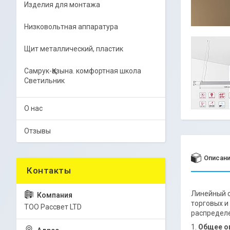
Изделия для монтажа
Низковольтная аппаратура
Щит металлический, пластик
Самрук-Қазына. комфортная школа
Светильник
О нас
Отзывы
Описан
Линейный с
торговых и
ТОО Рассвет LTD
распределе
1.
Общее о