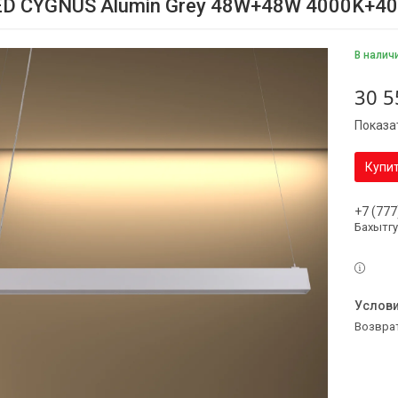
ED CYGNUS Alumin Grey 48W+48W 4000K+4
В налич
30 5
Показа
Купи
+7 (777
Бахытг
возвра