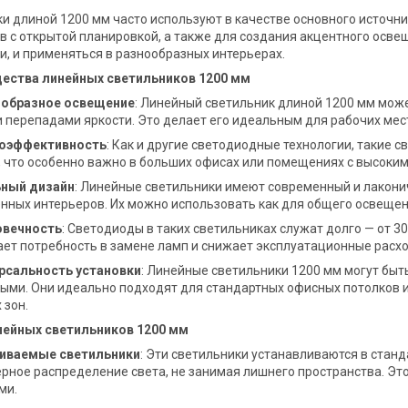
и длиной 1200 мм часто используют в качестве основного источн
в с открытой планировкой, а также для создания акцентного освещ
, и применяться в разнообразных интерьерах.
ества линейных светильников 1200 мм
образное освещение
: Линейный светильник длиной 1200 мм мо
и перепадами яркости. Это делает его идеальным для рабочих мес
оэффективность
: Как и другие светодиодные технологии, такие
, что особенно важно в больших офисах или помещениях с высоки
ный дизайн
: Линейные светильники имеют современный и лакони
нных интерьеров. Их можно использовать как для общего освещени
овечность
: Светодиоды в таких светильниках служат долго — от 30
ет потребность в замене ламп и снижает эксплуатационные расх
рсальность установки
: Линейные светильники 1200 мм могут быт
ыми. Они идеально подходят для стандартных офисных потолков и
 зон.
нейных светильников 1200 мм
иваемые светильники
: Эти светильники устанавливаются в стан
рное распределение света, не занимая лишнего пространства. Эт
ми.