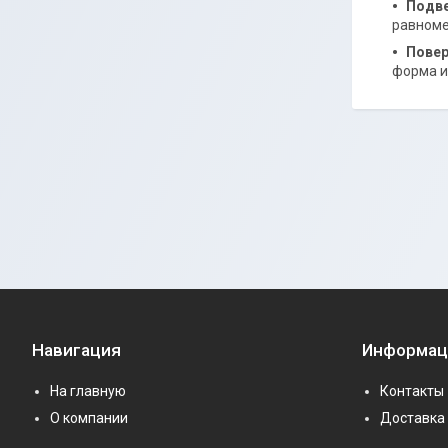
Подве
равноме
Повер
форма и
Навигация
Информац
На главную
Контакты
О компании
Доставка 