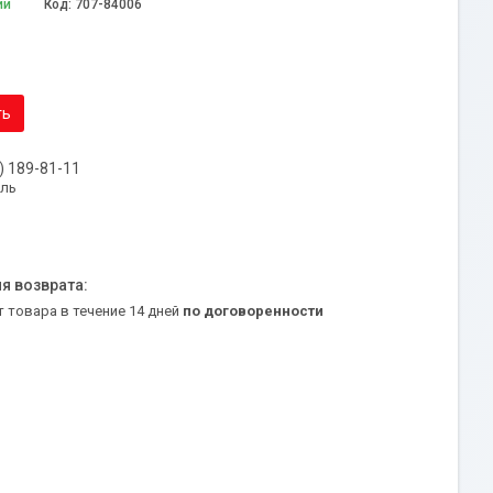
ии
Код:
707-84006
ть
) 189-81-11
уль
т товара в течение 14 дней
по договоренности