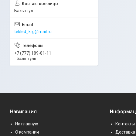
Бахытгул
tekled_krg@mail.ru
+7 (777) 189-81-11
Бахытгуль
Навигация
Информац
На главную
Контакты
О компании
Доставка 