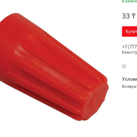
В налич
33 ₸
Купи
+7 (777
Бахытг
возвра