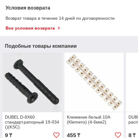
Условия возврата
Возврат товара в течение 14 дней по договоренности
Все условия возврата
Подобные товары компании
DUBEL D-8X60
Клеммник белый 10А
DUBE
стандарт.рапорный 19-034
(Klemens) (4-6мм2)
расп
()(KSC)
9
455
8
₸
₸
₸