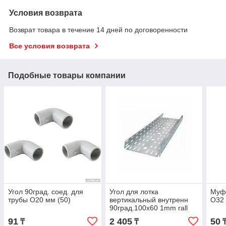
Условия возврата
Возврат товара в течение 14 дней по договоренности
Все условия возврата
Подобные товары компании
Угол 90град. соед. для
Угол для лотка
Муфт
трубы O20 мм (50)
вертикальный внутренн
O32 
90град.100х60 1mm rall
7047
91
2 405
50
₸
₸