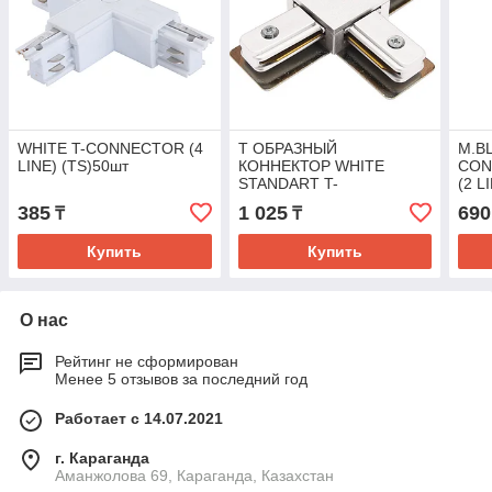
WHITE T-CONNECTOR (4
Т ОБРАЗНЫЙ
M.B
LINE) (TS)50шт
КОННЕКТОР WHITE
CON
STANDART T-
(2 L
CONNECTOR (2 LINE)
385
1 025
690
₸
₸
(TS)
Купить
Купить
О нас
Рейтинг не сформирован
Менее 5 отзывов за последний год
Работает с 14.07.2021
г. Караганда
Аманжолова 69, Караганда, Казахстан