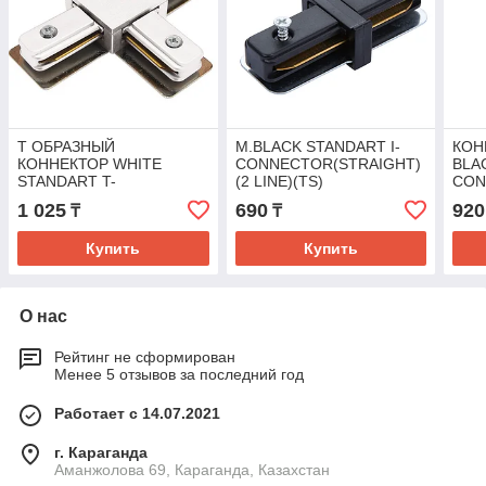
Т ОБРАЗНЫЙ
M.BLACK STANDART I-
КОН
КОННЕКТОР WHITE
CONNECTOR(STRAIGHT)
BLA
STANDART T-
(2 LINE)(TS)
CON
CONNECTOR (2 LINE)
1 025
690
920
₸
₸
(TS)
Купить
Купить
О нас
Рейтинг не сформирован
Менее 5 отзывов за последний год
Работает с 14.07.2021
г. Караганда
Аманжолова 69, Караганда, Казахстан