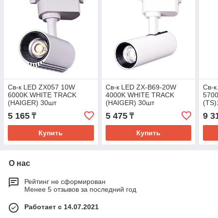
Св-к LED ZX057 10W
Св-к LED ZX-B69-20W
Св-к
6000K WHITE TRACK
4000K WHITE TRACK
570
(HAIGER) 30шт
(HAIGER) 30шт
(TS)
5 165
5 475
9 3
₸
₸
Купить
Купить
О нас
Рейтинг не сформирован
Менее 5 отзывов за последний год
Работает с 14.07.2021