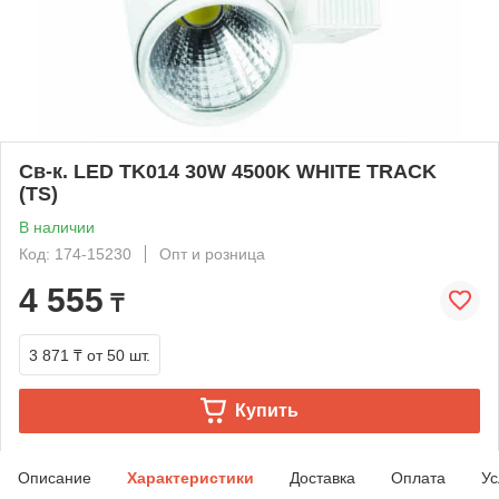
Св-к. LED TK014 30W 4500K WHITE TRACK
(TS)
В наличии
Код: 174-15230
Опт и розница
4 555
₸
3 871 ₸
от 50 шт.
Купить
Описание
Характеристики
Доставка
Оплата
Ус