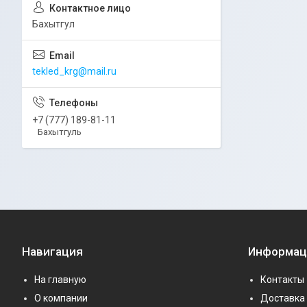
Бахытгул
tekled_krg@mail.ru
+7 (777) 189-81-11
Бахытгуль
Навигация
Информац
На главную
Контакты
О компании
Доставка 