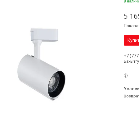
В налич
5 16
Показа
Купи
+7 (777
Бахытг
возвра