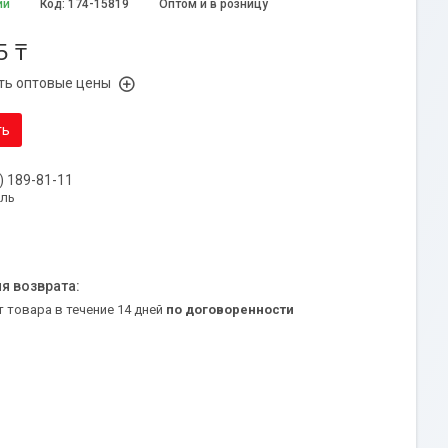
ии
Код:
174-15819
Оптом и в розницу
5 ₸
ть оптовые цены
ть
) 189-81-11
уль
т товара в течение 14 дней
по договоренности