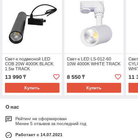
Свет-к подвесной LED
Свет-к LED LS-012-60
Свет
COB 20W 4000K BLACK
10W 4000K WHITE TRACK
CYL
1.5м TRACK
WHI
(TE
13 990
8 550
11 
₸
₸
Купить
Купить
О нас
Рейтинг не сформирован
Менее 5 отзывов за последний год
Работает с 14.07.2021