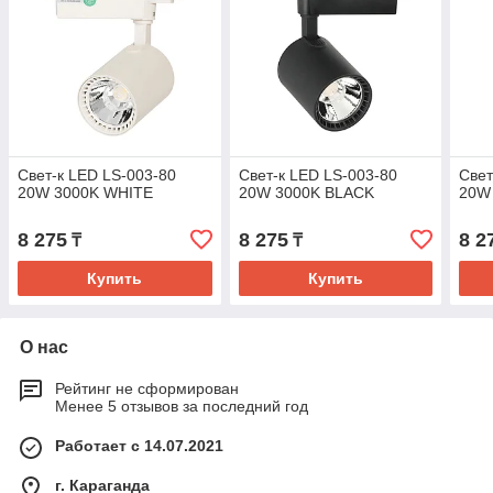
Свет-к LED LS-003-80
Свет-к LED LS-003-80
Свет
20W 3000K WHITE
20W 3000K BLACK
20W
8 275
8 275
8 2
₸
₸
Купить
Купить
О нас
Рейтинг не сформирован
Менее 5 отзывов за последний год
Работает с 14.07.2021
г. Караганда