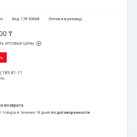
ии
Код:
174-03668
Оптом и в розницу
00 ₸
ть оптовые цены
ть
) 189-81-11
уль
т товара в течение 14 дней
по договоренности