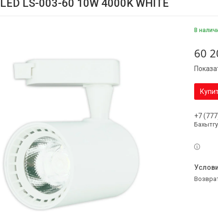
 LED LS-003-60 10W 4000K WHITE
В налич
60 2
Показа
Купи
+7 (777
Бахытг
возвра