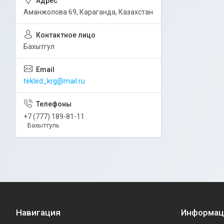
Аманжолова 69, Караганда, Казахстан
Бахытгул
tekled_krg@mail.ru
+7 (777) 189-81-11
Бахытгуль
Навигация
Информац