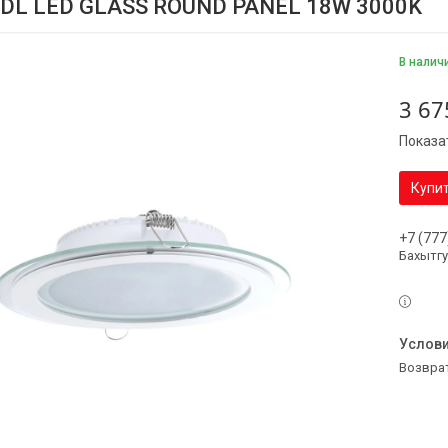
 DL LED GLASS ROUND PANEL 18W 3000K
В налич
3 67
Показа
Купи
+7 (777
Бахытг
возвра