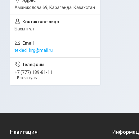
Аманжолова 69, Караганда, Казахстан
Бахытгул
tekled_krg@mail.ru
+7 (777) 189-81-11
Бахытгуль
Навигация
Информац