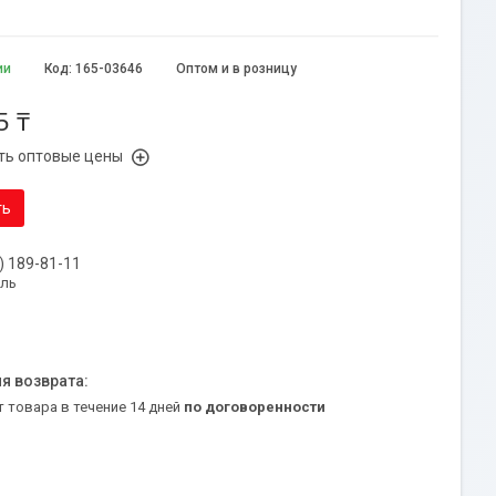
ии
Код:
165-03646
Оптом и в розницу
5 ₸
ть оптовые цены
ть
) 189-81-11
уль
т товара в течение 14 дней
по договоренности