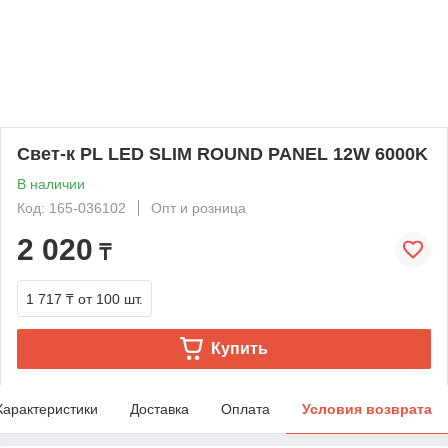
Свет-к PL LED SLIM ROUND PANEL 12W 6000K
В наличии
Код: 165-036102
Опт и розница
2 020
₸
1 717 ₸
от 100 шт.
Купить
Характеристики
Доставка
Оплата
Условия возврата