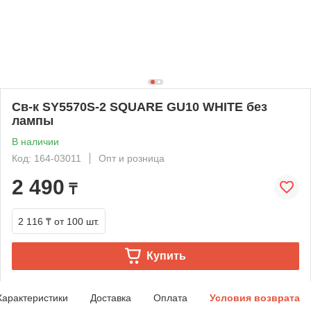
Св-к SY5570S-2 SQUARE GU10 WHITE без
лампы
В наличии
Код: 164-03011
Опт и розница
2 490
₸
2 116 ₸
от 100 шт.
Купить
Характеристики
Доставка
Оплата
Условия возврата