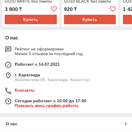
GU10 WHITE без лампы
GU10 BLACK без лампы
GU1
3 800
920
1 4
₸
₸
Купить
Купить
О нас
Рейтинг не сформирован
Менее 5 отзывов за последний год
Работает с 14.07.2021
г. Караганда
Аманжолова 69, Караганда, Казахстан
Контакты
Сегодня работает с 10:00 до 17:00
Показать весь график работы
О нас