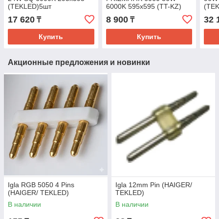
(TEKLED)5шт
6000K 595x595 (TT-KZ)
(TE
17 620
8 900
32 
₸
₸
Купить
Купить
Акционные предложения и новинки
Igla RGB 5050 4 Pins
Igla 12mm Pin (HAIGER/
(HAIGER/ TEKLED)
TEKLED)
В наличии
В наличии