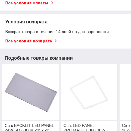
Все условия оплаты
Условия возврата
Возврат товара в течение 14 дней по договоренности
Все условия возврата
Подобные товары компании
Св-к BACKLIT LED PANEL
Св-к LED PANEL
Св-к
24W SQ 6000K 295x595
PRIZMATIK 6060 36W
96W