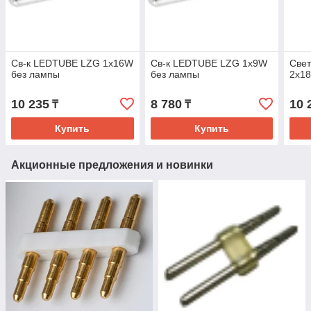
Св-к LEDTUBE LZG 1x16W
Св-к LEDTUBE LZG 1x9W
Све
без лампы
без лампы
2x1
10 235
8 780
10 
₸
₸
Купить
Купить
Акционные предложения и новинки