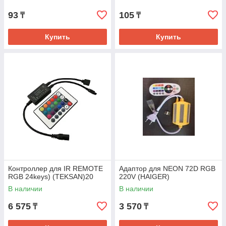
93
105
₸
₸
Купить
Купить
Контроллер для IR REMOTE
Адаптор для NEON 72D RGB
RGB 24keys) (TEKSAN)20
220V (HAIGER)
В наличии
В наличии
6 575
3 570
₸
₸