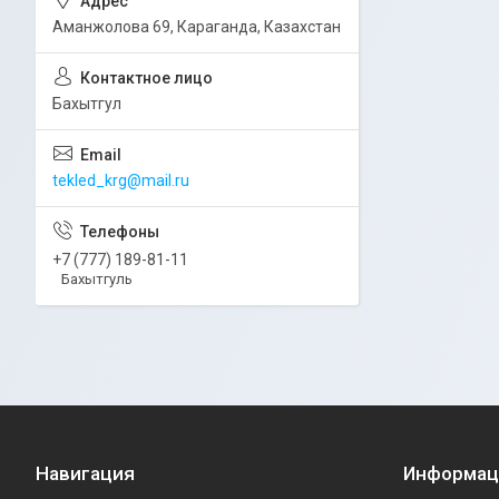
Аманжолова 69, Караганда, Казахстан
Бахытгул
tekled_krg@mail.ru
+7 (777) 189-81-11
Бахытгуль
Навигация
Информац