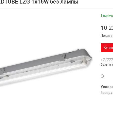
EDTUBE LZG 1x16W без лампы
В налич
10 2
Показа
Купи
+7 (777
Бахытг
возвра