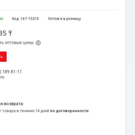
ии
Код:
167-15310
Оптом и в розницу
35 ₸
ть оптовые цены
ть
) 189-81-11
уль
т товара в течение 14 дней
по договоренности