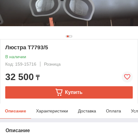
Люстра T7793/5
В наличии
Код: 159-15716
Розница
32 500
₸
Купить
Описание
Характеристики
Доставка
Оплата
Усл
Описание