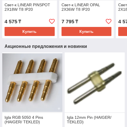
Свет-к LINEAR PINSPOT
Свет-к LINEAR OPAL
Свет
2X18W T8 IP20
2X36W T8 IP20
2X18
4 575
7 795
4 5
₸
₸
Купить
Купить
Акционные предложения и новинки
Igla RGB 5050 4 Pins
Igla 12mm Pin (HAIGER/
(HAIGER/ TEKLED)
TEKLED)