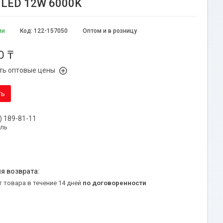
 LED 12W 6000K
ии
Код:
122-157050
Оптом и в розницу
0 ₸
ть оптовые цены
ть
) 189-81-11
уль
т товара в течение 14 дней
по договоренности