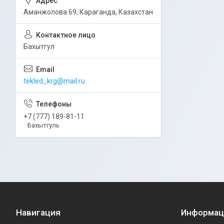
Аманжолова 69, Караганда, Казахстан
Бахытгул
tekled_krg@mail.ru
+7 (777) 189-81-11
Бахытгуль
Навигация
Информац