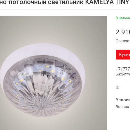
но-потолочный светильник KAMELYA TINY
В налич
2 91
Показа
Купи
+7 (777
Бахытг
возвра