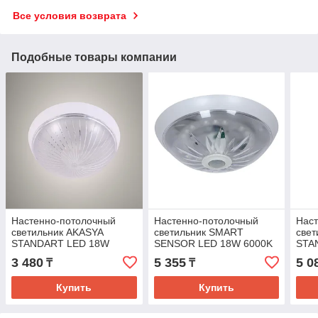
Все условия возврата
Подобные товары компании
Настенно-потолочный
Настенно-потолочный
Нас
светильник AKASYA
светильник SMART
све
STANDART LED 18W
SENSOR LED 18W 6000K
STA
6000K 265MM
265мм
600
3 480
5 355
5 0
₸
₸
Купить
Купить