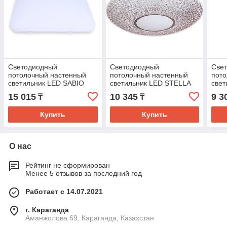
Светодиодный
Светодиодный
Све
потолочный настенный
потолочный настенный
пот
светильник LED SABIO
светильник LED STELLA
свет
48W4000K
48W 5000K
24W
15 015
10 345
9 3
₸
₸
Купить
Купить
О нас
Рейтинг не сформирован
Менее 5 отзывов за последний год
Работает с 14.07.2021
г. Караганда
Аманжолова 69, Караганда, Казахстан