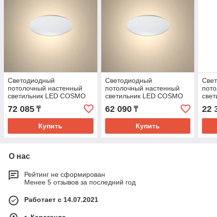
Светодиодный
Светодиодный
Све
потолочный настенный
потолочный настенный
пот
светильник LED COSMO
светильник LED COSMO
свет
80W Dimmable с пультом
80W 5000K
SQU
72 085
62 090
22 
₸
₸
3000K-6000K
Купить
Купить
О нас
Рейтинг не сформирован
Менее 5 отзывов за последний год
Работает с 14.07.2021