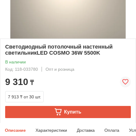
Светодиодный потолочный настенный
светильникLED COSMO 36W 5500K
В наличии
Код: 118-033780
Опт и розница
9 310
₸
7 913 ₸
от 30 шт.
Купить
Описание
Характеристики
Доставка
Оплата
Усл