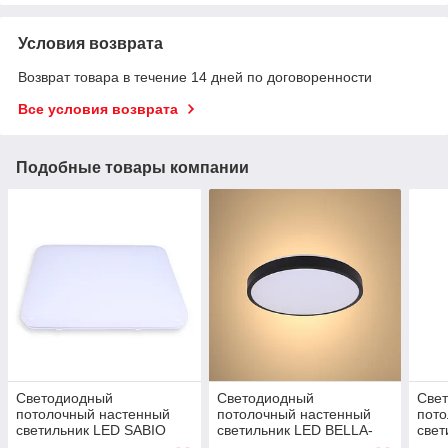
Условия возврата
Возврат товара в течение 14 дней по договоренности
Все условия возврата
Подобные товары компании
Светодиодный
Светодиодный
Све
потолочный настенный
потолочный настенный
пот
светильник LED SABIO
светильник LED BELLA-
свет
48W4000K
Frame 36W BLACK 4000K
24W