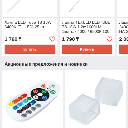
Лампа LED Tube T8 18W
Лампа TEKLED LEDTUBE
Ламп
6400K (TL LED) 25шт
T8 16W 1.2m1600LM
2400
1контак 4000 / 6500К 100-
HAI
277V(TL)
1 790
1 790
2 0
₸
₸
Купить
Купить
Акционные предложения и новинки