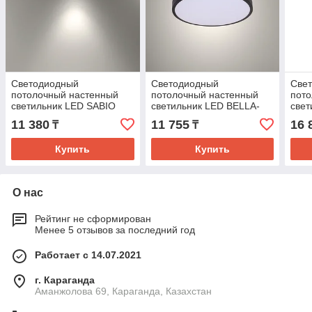
Светодиодный
Светодиодный
Све
потолочный настенный
потолочный настенный
пот
светильник LED SABIO
светильник LED BELLA-
свет
36W 6000K
Frame 36W BLACK 6000K
600
11 380
11 755
16 
₸
₸
Купить
Купить
О нас
Рейтинг не сформирован
Менее 5 отзывов за последний год
Работает с 14.07.2021
г. Караганда
Аманжолова 69, Караганда, Казахстан