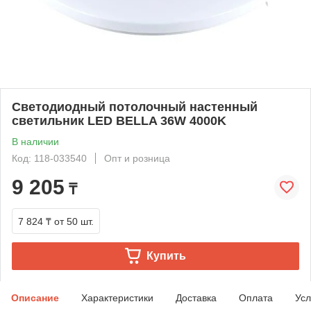
Светодиодный потолочный настенный
светильник LED BELLA 36W 4000K
В наличии
Код: 118-033540
Опт и розница
9 205
₸
7 824 ₸
от 50 шт.
Купить
Описание
Характеристики
Доставка
Оплата
Усл