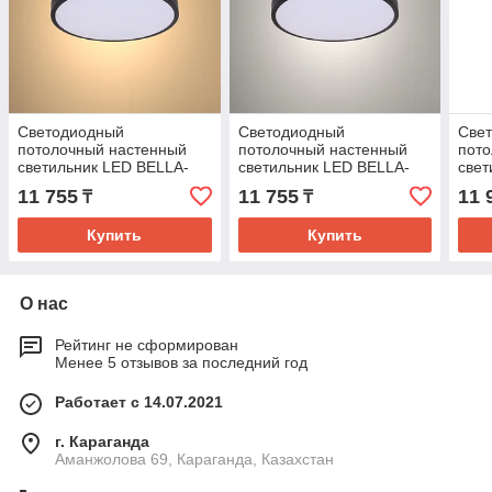
Светодиодный
Светодиодный
Све
потолочный настенный
потолочный настенный
пот
светильник LED BELLA-
светильник LED BELLA-
свет
Frame 36W BLACK 4000K
Frame 36W BLACK 6000K
48W
11 755
11 755
11 
₸
₸
Купить
Купить
О нас
Рейтинг не сформирован
Менее 5 отзывов за последний год
Работает с 14.07.2021
г. Караганда
Аманжолова 69, Караганда, Казахстан