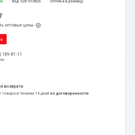
ии
Код:
526-010825
Оптом и в розницу
₸
ть оптовые цены
ть
) 189-81-11
уль
т товара в течение 14 дней
по договоренности