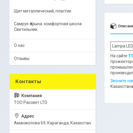
Щит металлический, пластик
Самрук-Қазына. комфортная школа
Описан
Светильник
О нас
Lampa LED
На сайте
ТО
Отзывы
прожекторо
промышленн
производи
Звоните на
Казахстана
ТОО Рассвет LTD
Аманжолова 69, Караганда, Казахстан