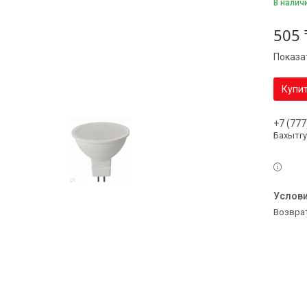
В налич
505 
Показа
Купи
+7 (777
Бахытг
возвра