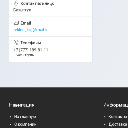
Бахытгул
tekled_krg@mail.ru
+7 (777) 189-81-11
Бахытгуль
Навигация
Информац
На главную
Контакты
О компании
Доставка 