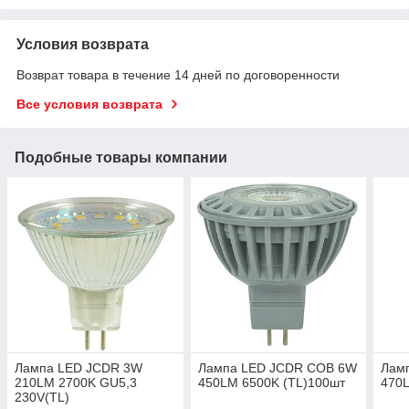
Условия возврата
Возврат товара в течение 14 дней по договоренности
Все условия возврата
Подобные товары компании
Лампа LED JCDR 3W
Лампа LED JCDR COB 6W
Лам
210LM 2700K GU5,3
450LM 6500K (TL)100шт
470L
230V(TL)