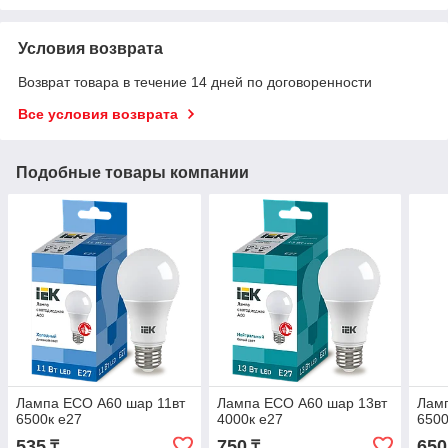
Условия возврата
Возврат товара в течение 14 дней по договоренности
Все условия возврата
Подобные товары компании
Лампа ECO А60 шар 11вт
Лампа ECO А60 шар 13вт
Лам
6500к е27
4000к е27
6500
535
750
650
₸
₸