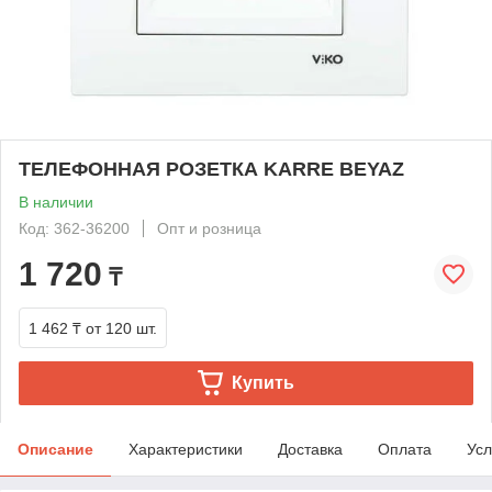
ТЕЛЕФОННАЯ РОЗЕТКА KARRE BEYAZ
В наличии
Код: 362-36200
Опт и розница
1 720
₸
1 462 ₸
от 120 шт.
Купить
Описание
Характеристики
Доставка
Оплата
Усл