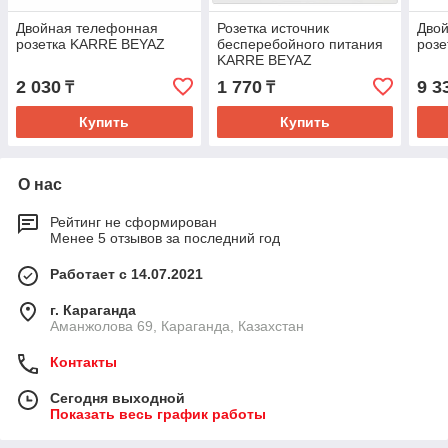
Двойная телефонная
Розетка источник
Дво
розетка KARRE BEYAZ
бесперебойного питания
роз
KARRE BEYAZ
2 030
1 770
9 3
₸
₸
Купить
Купить
О нас
Рейтинг не сформирован
Менее 5 отзывов за последний год
Работает с 14.07.2021
г. Караганда
Аманжолова 69, Караганда, Казахстан
Контакты
Сегодня выходной
Показать весь график работы