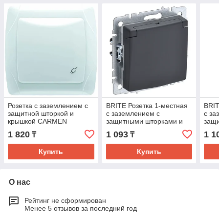
Розетка с заземлением с
BRITE Розетка 1-местная
BRIT
защитной шторкой и
с заземлением с
с за
крышкой CARMEN
защитными шторками и
защ
крышкой 16А IP20
крыш
1 820
1 093
1 1
₸
₸
РСбш10-3-БрГ графит IEK
РСбш
IEK
Купить
Купить
О нас
Рейтинг не сформирован
Менее 5 отзывов за последний год