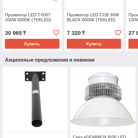
Прожектор LED TY007
Прожектор LED COB 30W
Про
200W 6000K (TEKLED)
BLACK 6000K (TEKLED)
150W
30 965
7 320
27 
₸
₸
Купить
Купить
Акционные предложения и новинки
Свет-кGEARBOX RSP LED