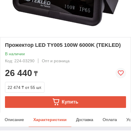
Прожектор LED TY005 100W 6000K (TEKLED)
В наличии
Код: 224-03290
Опт и розница
26 440
₸
22 474 ₸
от 55 шт.
Купить
Описание
Характеристики
Доставка
Оплата
Ус