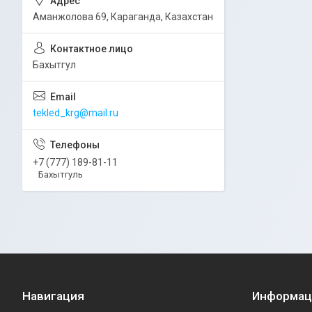
Аманжолова 69, Караганда, Казахстан
Бахытгул
tekled_krg@mail.ru
+7 (777) 189-81-11
Бахытгуль
Навигация
Информац