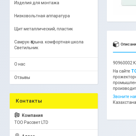
Изделия для монтажа
Низковольтная аппаратура
Щит металлический, пластик
Самрук-Қазына. комфортная школа
Описан
Светильник
90960002 K
О нас
На сайте
ТО
прожекторо
Отзывы
промышленн
производи
Звоните на
Казахстана
ТОО Рассвет LTD