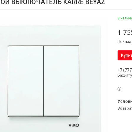
ОЙ ВЫКЛЮЧАТЕЛЬ KARRE BEYAZ
В налич
1 75
Показа
Купи
+7 (777
Бахытг
возвра