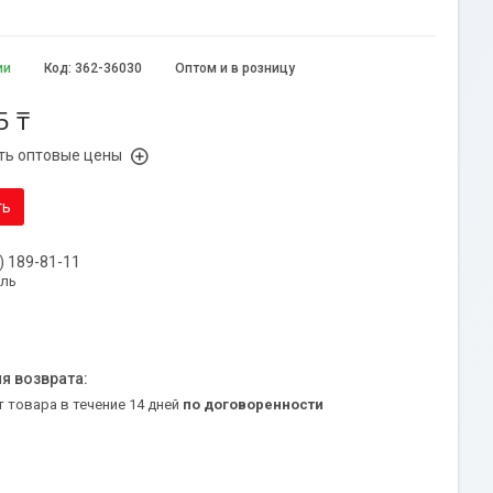
ии
Код:
362-36030
Оптом и в розницу
5 ₸
ть оптовые цены
ть
) 189-81-11
уль
т товара в течение 14 дней
по договоренности