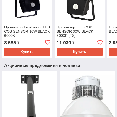
Прожектор Prozhektor LED
Прожектор LED COB
Про
COB SENSOR 10W BLACK
SENSOR 30W BLACK
BLAC
6000K
6000K (TS)
8 585
11 030
2 9
₸
₸
Купить
Купить
Акционные предложения и новинки